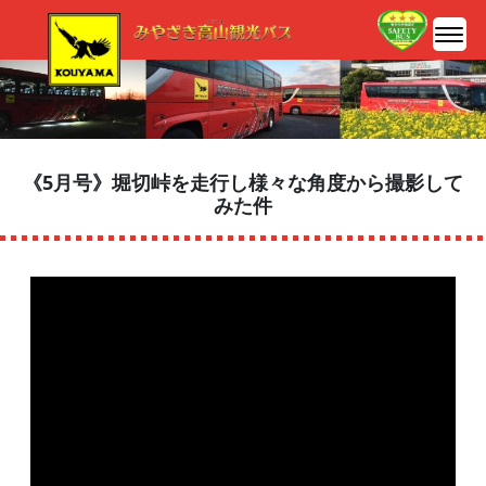
《5月号》堀切峠を走行し様々な角度から撮影して
みた件