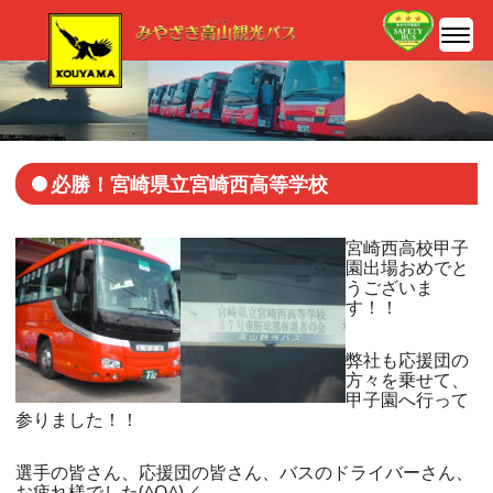
必勝！宮崎県立宮崎西高等学校
宮崎西高校甲子
園出場おめでと
うございま
す！！
弊社も応援団の
方々を乗せて、
甲子園へ行って
参りました！！
選手の皆さん、応援団の皆さん、バスのドライバーさん、
お疲れ様でした(^O^)／