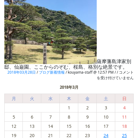
薩摩藩島津家別
邸、仙巌園、ここからのぞむ、桜島、格別な絶景です。
絶
2018年03月28日
/
ブログ新着情報
/ kouyama-staff @ 12:57 PM / /
コメント
景
を受け付けていません
ポ
2018年3月
イ
ン
月
火
水
木
金
土
日
ト！
は
1
2
3
4
5
6
7
8
9
10
11
12
13
14
15
16
17
18
19
20
21
22
23
24
25