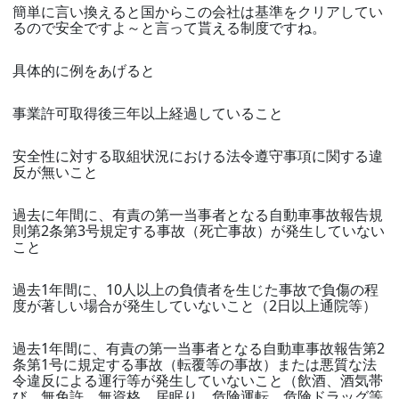
簡単に言い換えると国からこの会社は基準をクリアしてい
るので安全ですよ～と言って貰える制度ですね。
具体的に例をあげると
事業許可取得後三年以上経過していること
安全性に対する取組状況における法令遵守事項に関する違
反が無いこと
過去に年間に、有責の第一当事者となる自動車事故報告規
則第2条第3号規定する事故（死亡事故）が発生していない
こと
過去1年間に、10人以上の負債者を生じた事故で負傷の程
度が著しい場合が発生していないこと（2日以上通院等）
過去1年間に、有責の第一当事者となる自動車事故報告第2
条第1号に規定する事故（転覆等の事故）または悪質な法
令違反による運行等が発生していないこと（飲酒、酒気帯
び、無免許、無資格、居眠り、危険運転、危険ドラッグ等