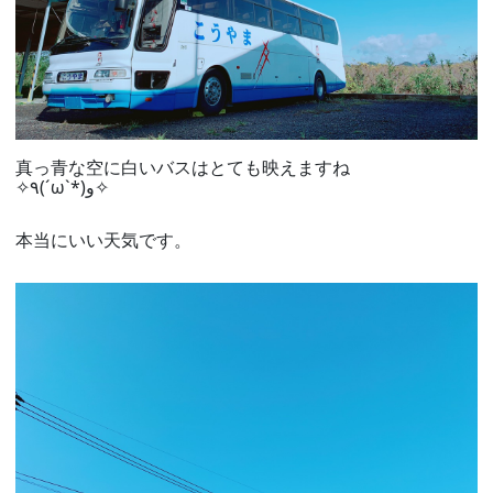
真っ青な空に白いバスはとても映えますね
✧٩(ˊωˋ*)و✧
本当にいい天気です。