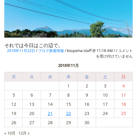
それでは今日はこの辺で。
突
2018年11月22日
/
ブログ新着情報
/ kouyama-staff @ 11:18 AM / /
コメント
然
を受け付けていません
で
2018年11月
す
が
月
火
水
木
金
土
日
は
1
2
3
4
5
6
7
8
9
10
11
12
13
14
15
16
17
18
19
20
21
22
23
24
25
26
27
28
29
30
« 10月
12月 »