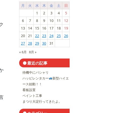
月
火
水
木
金
土
日
1
2
3
4
5
6
7
8
9
10
11
12
ク
13
14
15
16
17
18
19
20
21
22
23
24
25
26
27
28
29
30
31
« 6月
8月 »
最近の記事
か
待機中にパシャリ
ハッピレンタカー
新型ハイエ
ース始動！！
看板設置
ペイント工事
言
まつり大淀行ってきたよ。