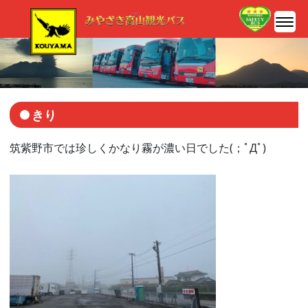
きり
筑紫野市では珍しくかなり霧が濃い日でした(；ﾟДﾟ)