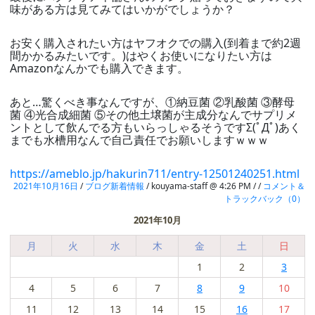
味がある方は見てみてはいかがでしょうか？
お安く購入されたい方はヤフオクでの購入(到着まで約2週
間かかるみたいです。)はやくお使いになりたい方は
Amazonなんかでも購入できます。
あと…驚くべき事なんですが、①納豆菌 ②乳酸菌 ③酵母
菌 ④光合成細菌 ⑤その他土壌菌が主成分なんでサプリメ
ントとして飲んでる方もいらっしゃるそうですΣ(ﾟДﾟ)あく
までも水槽用なんで自己責任でお願いしますｗｗｗ
https://ameblo.jp/hakurin711/entry-12501240251.html
2021年10月16日
/
ブログ新着情報
/ kouyama-staff @ 4:26 PM / /
コメント＆
トラックバック（0）
2021年10月
月
火
水
木
金
土
日
1
2
3
4
5
6
7
8
9
10
11
12
13
14
15
16
17