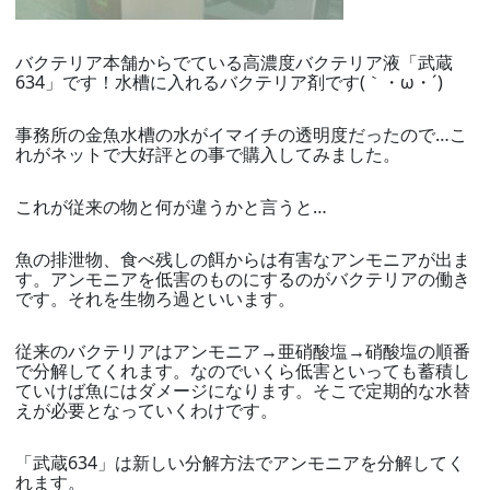
バクテリア本舗からでている高濃度バクテリア液「武蔵
634」です！水槽に入れるバクテリア剤です(｀・ω・´)ゞ
事務所の金魚水槽の水がイマイチの透明度だったので…こ
れがネットで大好評との事で購入してみました。
これが従来の物と何が違うかと言うと…
魚の排泄物、食べ残しの餌からは有害なアンモニアが出ま
す。アンモニアを低害のものにするのがバクテリアの働き
です。それを生物ろ過といいます。
従来のバクテリアはアンモニア→亜硝酸塩→硝酸塩の順番
で分解してくれます。なのでいくら低害といっても蓄積し
ていけば魚にはダメージになります。そこで定期的な水替
えが必要となっていくわけです。
「武蔵634」は新しい分解方法でアンモニアを分解してく
れます。