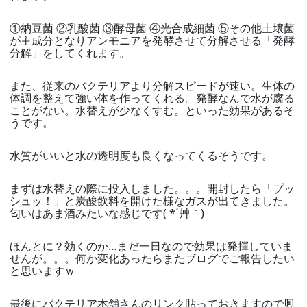
①納豆菌 ②乳酸菌 ③酵母菌 ④光合成細菌 ⑤その他土壌菌
が主成分となりアンモニアを発酵させて分解させる「発酵
分解」をしてくれます。
また、従来のバクテリアより分解スピードが速い。生体の
体調を整えて強い体を作ってくれる。発酵なんで水が腐る
ことがない。水替えが少なくすむ。といった効果があるそ
うです。
水質がいいと水の透明度も良くなってくるそうです。
まずは水替えの際に投入しました。。。開封したら「プッ
シュッ！」と炭酸飲料を開けた様なガスが出てきました。
匂いはあま酒みたいな感じです( *´艸｀)
ほんとに？効くのか…まだ一日なので効果は発揮していま
せんが。。。何か変化あったらまたブログでご報告したい
と思いますｗ
最後にバクテリア本舗さんのリンク貼っておきますので興