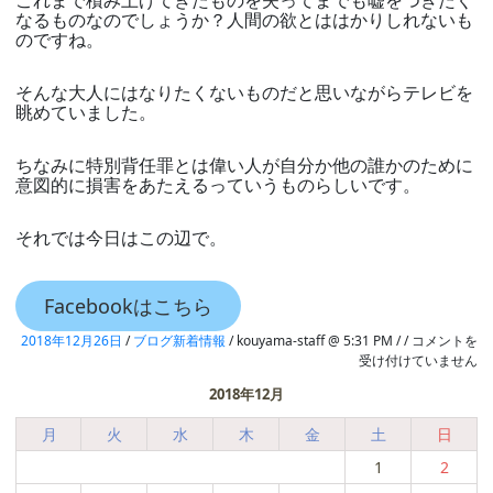
これまで積み上げてきたものを失ってまでも嘘をつきたく
なるものなのでしょうか？人間の欲とははかりしれないも
のですね。
そんな大人にはなりたくないものだと思いながらテレビを
眺めていました。
ちなみに特別背任罪とは偉い人が自分か他の誰かのために
意図的に損害をあたえるっていうものらしいです。
それでは今日はこの辺で。
Facebookはこちら
最
2018年12月26日
/
ブログ新着情報
/ kouyama-staff @ 5:31 PM / /
コメントを
近
受け付けていません
気
2018年12月
に
な
月
火
水
木
金
土
日
っ
て
1
2
い