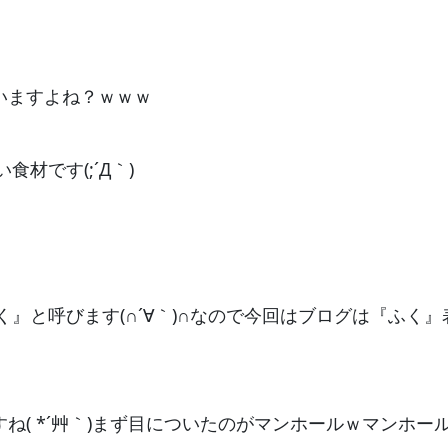
いますよね？ｗｗｗ
材です(;´Д｀)
』と呼びます(∩´∀｀)∩なので今回はブログは『ふく』
ね( *´艸｀)まず目についたのがマンホールｗマンホー