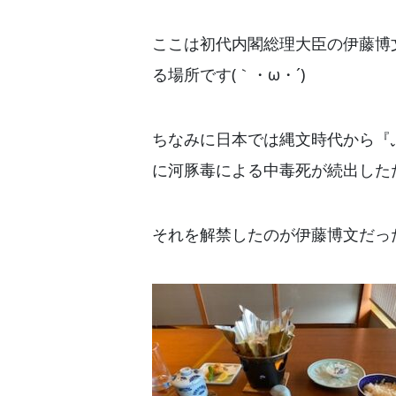
ここは初代内閣総理大臣の伊藤博
る場所です(｀・ω・´)ゞ
ちなみに日本では縄文時代から『
に河豚毒による中毒死が続出したた
それを解禁したのが伊藤博文だっ