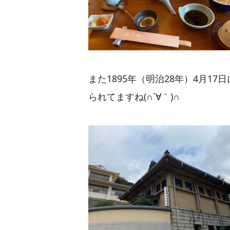
また1895年（明治28年）4月
られてますね(∩´∀｀)∩