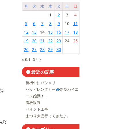
月
火
水
木
金
土
日
1
2
3
4
5
6
7
8
9
10
11
12
13
14
15
16
17
18
19
20
21
22
23
24
25
26
27
28
29
30
« 3月
5月 »
最近の記事
待機中にパシャリ
ハッピレンタカー
新型ハイエ
表
ース始動！！
看板設置
ペイント工事
まつり大淀行ってきたよ。
ルの