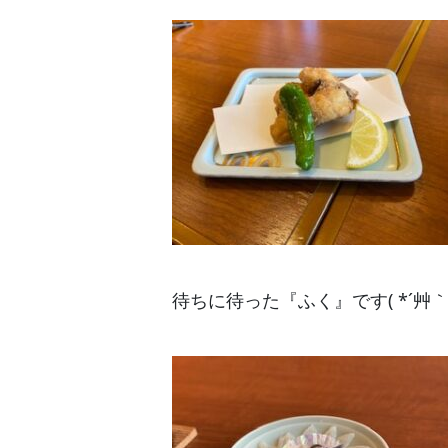
待ちに待った『ふく』です( *´艸｀