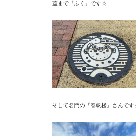
蓋まで『ふく』です☆
そして名門の『春帆楼』さんです