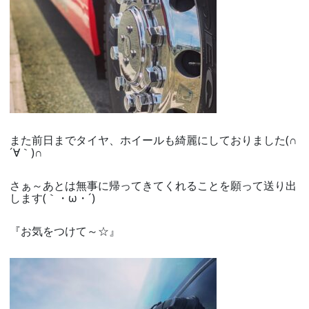
また前日までタイヤ、ホイールも綺麗にしておりました(∩
´∀｀)∩
さぁ～あとは無事に帰ってきてくれることを願って送り出
します(｀・ω・´)ゞ
『お気をつけて～☆』