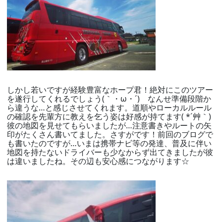
しかし若いですが経験豊富なホープ君！絶対にこのツアー
を遂行してくれるでしょう(｀・ω・´)ゞなんせ準備段階か
ら違うな…と感じさせてくれます。道順やローカルルール
の確認を先輩方に教えを乞う姿は好感が持てます( *´艸｀)
彼の地図を見せてもらいましたが…注意書きやルートの矢
印がたくさん書いてました。さすがです！前回のブログで
も書いたのですが…いまは携帯ナビ等の発達、普及に伴い
地図を持たないドライバーも少なからず出てきましたが彼
は違いましたね。その辺も安心感につながります☆