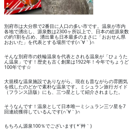
別府市は大分県で2番目に人口の多い市です。温泉が市内
各地で湧出し、源泉数は2300ヶ所以上で、日本の総源泉数
の約1割を占め、湧出量も日本最多のまさに「おおせん県
おおいた」を代表とする場所です(∩´∀｀)∩
そんな別府市の鉄輪温泉を代表とされる温泉が「ひょうた
ん温泉」です！歴史も古く創業は1922年！今年でちょうど
100年です☆
大規模な温泉施設でありながら、現在も昔ながらの雰囲気
を残したのどかで素朴な温泉です。ミシュラン旅行ガイド
（フランス語版）にも、三つ星として紹介されました。
そうなんです！温泉として日本唯一ミシュラン三ツ星を7
回連続獲得しているんです(∩´∀｀)∩
もちろん源泉100％でございます( *´艸｀)