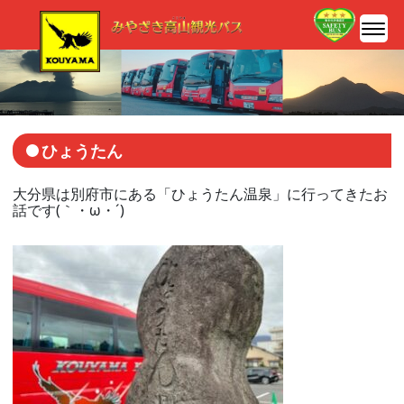
ひょうたん
大分県は別府市にある「ひょうたん温泉」に行ってきたお
話です(｀・ω・´)ゞ